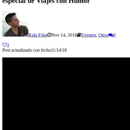
especial de Viajes con Humor
Rafa Frías
Nov 14, 2018
Eventos
,
Otros
0
1
Post actualizado con fecha11/14/18