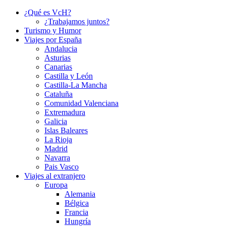
¿Qué es VcH?
¿Trabajamos juntos?
Turismo y Humor
Viajes por España
Andalucia
Asturias
Canarias
Castilla y León
Castilla-La Mancha
Cataluña
Comunidad Valenciana
Extremadura
Galicia
Islas Baleares
La Rioja
Madrid
Navarra
Pais Vasco
Viajes al extranjero
Europa
Alemania
Bélgica
Francia
Hungría