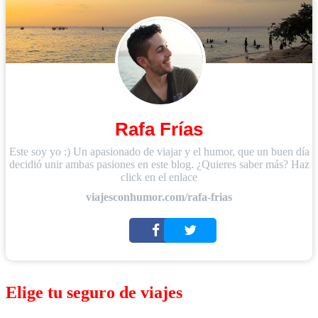
Rafa Frías
Este soy yo :) Un apasionado de viajar y el humor, que un buen día
decidió unir ambas pasiones en este blog. ¿Quieres saber más? Haz
click en el enlace
viajesconhumor.com/rafa-frias
Elige tu seguro de viajes