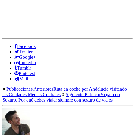
Facebook
Twitter
Google+
Linkedin
Tumblr
Pinterest
Mail
Publicaciones Anteriores
Ruta en coche por Andalucía visitando
las Ciudades Medias Centrales
Siguiente Publicar
Viajar con
Seguro. Por qué debes viajar siempre con seguro de viajes