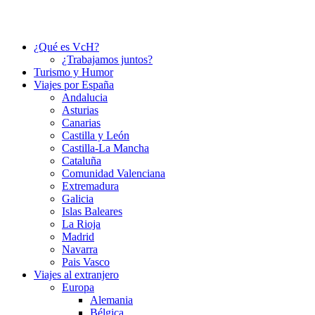
¿Qué es VcH?
¿Trabajamos juntos?
Turismo y Humor
Viajes por España
Andalucia
Asturias
Canarias
Castilla y León
Castilla-La Mancha
Cataluña
Comunidad Valenciana
Extremadura
Galicia
Islas Baleares
La Rioja
Madrid
Navarra
Pais Vasco
Viajes al extranjero
Europa
Alemania
Bélgica