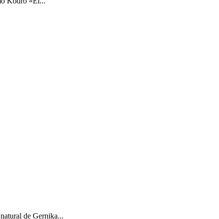
o Kodro «El...
natural de Gernika...