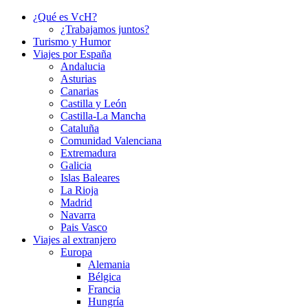
¿Qué es VcH?
¿Trabajamos juntos?
Turismo y Humor
Viajes por España
Andalucia
Asturias
Canarias
Castilla y León
Castilla-La Mancha
Cataluña
Comunidad Valenciana
Extremadura
Galicia
Islas Baleares
La Rioja
Madrid
Navarra
Pais Vasco
Viajes al extranjero
Europa
Alemania
Bélgica
Francia
Hungría