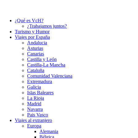
¿Qué es VcH?
¿Trabajamos juntos?
Turismo y Humor
Viajes por España
Andalucia
Asturias
Canarias
Castilla y León
Castilla-La Mancha
Cataluña
Comunidad Valenciana
Extremadura
Galicia
Islas Baleares
La Rioja
Madrid
Navarra
Pais Vasco
Viajes al extranjero
Europa
Alemania
Bélgica