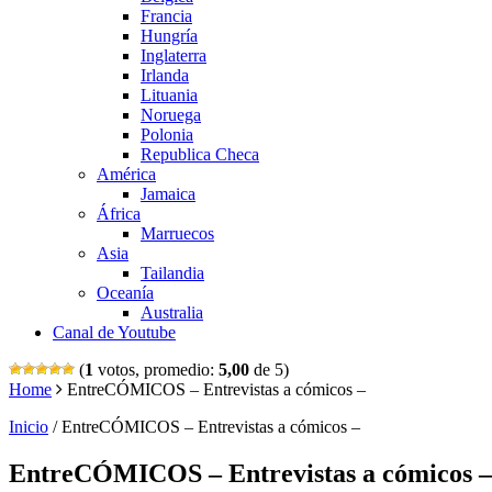
Francia
Hungría
Inglaterra
Irlanda
Lituania
Noruega
Polonia
Republica Checa
América
Jamaica
África
Marruecos
Asia
Tailandia
Oceanía
Australia
Canal de Youtube
(
1
votos, promedio:
5,00
de 5)
Home
EntreCÓMICOS – Entrevistas a cómicos –
Inicio
/
EntreCÓMICOS – Entrevistas a cómicos –
EntreCÓMICOS – Entrevistas a cómicos –