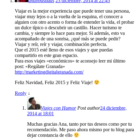
anabbastidas
23 diciembre, 2014 at 22:45
Viajar es la mejor experiencia que puede tener una persona,
viajar muy lejos o a la vuelta de la esquina, el conocer a
alguien con otro acento o forma de entender la vida, el probar
un dulce típico o descubrir un castillo. Hacer turismo te
cambia, y siempre lo hace para mejor. Si además, esto va
acompañado de una sonrisa, ¿qué más se puede pedir?
Viajar y reír, reír y viajar, combinación perfecta.
Que el 2015 esté lleno de esos viajes y que puedas
compartirlo en este gran espacio.
Para esos viajes «económicos» te aconsejo leer mi último
post: «Regálate Granada»
http://marketingdigitalgranada.com/
Feliz Navidad, Feliz 2015 y Feliz Viaje!
Reply
↓
Viajes con Humor
Post author
24 diciembre,
2014 at 18:01
Muchas gracias Ana, tanto por tus deseos como por tu
recomendación. Me paso ahora mismo por tu blog para
dejar constancia de ello