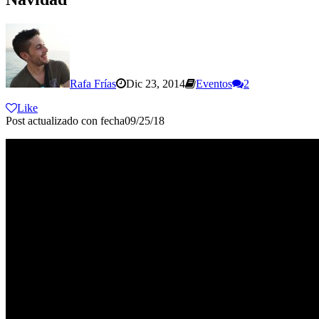
Rafa Frías
Dic 23, 2014
Eventos
2
Like
Post actualizado con fecha09/25/18