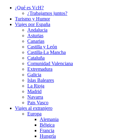
¿Qué es VcH?
¿Trabajamos juntos?
Turismo y Humor
Viajes por España
Andalucia
Asturias
Canarias
Castilla y León
Castilla-La Mancha
Cataluña
Comunidad Valenciana
Extremadura
Galicia
Islas Baleares
La Rioja
Madrid
Navarra
Pais Vasco
Viajes al extranjero
Europa
Alemania
Bélgica
Francia
Hungría