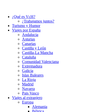
¿Qué es VcH?
¿Trabajamos juntos?
Turismo y Humor
Viajes por España
Andalucia
Asturias
Canarias
Castilla y León
Castilla-La Mancha
Cataluña
Comunidad Valenciana
Extremadura
Galicia
Islas Baleares
La Rioja
Madrid
Navarra
Pais Vasco
Viajes al extranjero
Europa
Alemania
Bélgica