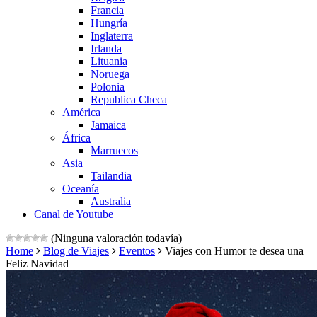
Francia
Hungría
Inglaterra
Irlanda
Lituania
Noruega
Polonia
Republica Checa
América
Jamaica
África
Marruecos
Asia
Tailandia
Oceanía
Australia
Canal de Youtube
(Ninguna valoración todavía)
Home
Blog de Viajes
Eventos
Viajes con Humor te desea una
Feliz Navidad