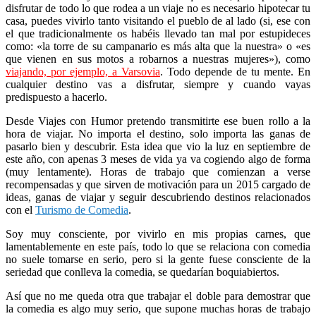
disfrutar de todo lo que rodea a un viaje no es necesario hipotecar tu
casa, puedes vivirlo tanto visitando el pueblo de al lado (si, ese con
el que tradicionalmente os habéis llevado tan mal por estupideces
como: «la torre de su campanario es más alta que la nuestra» o «es
que vienen en sus motos a robarnos a nuestras mujeres»), como
viajando, por ejemplo, a Varsovia
. Todo depende de tu mente. En
cualquier destino vas a disfrutar, siempre y cuando vayas
predispuesto a hacerlo.
Desde Viajes con Humor pretendo transmitirte ese buen rollo a la
hora de viajar. No importa el destino, solo importa las ganas de
pasarlo bien y descubrir. Esta idea que vio la luz en septiembre de
este año, con apenas 3 meses de vida ya va cogiendo algo de forma
(muy lentamente). Horas de trabajo que comienzan a verse
recompensadas y que sirven de motivación para un 2015 cargado de
ideas, ganas de viajar y seguir descubriendo destinos relacionados
con el
Turismo de Comedia
.
Soy muy consciente, por vivirlo en mis propias carnes, que
lamentablemente en este país, todo lo que se relaciona con comedia
no suele tomarse en serio, pero si la gente fuese consciente de la
seriedad que conlleva la comedia, se quedarían boquiabiertos.
Así que no me queda otra que trabajar el doble para demostrar que
la comedia es algo muy serio, que supone muchas horas de trabajo