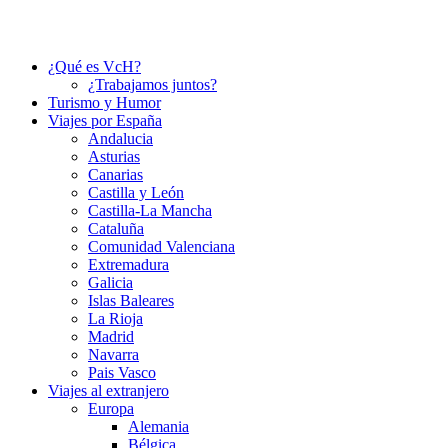
¿Qué es VcH?
¿Trabajamos juntos?
Turismo y Humor
Viajes por España
Andalucia
Asturias
Canarias
Castilla y León
Castilla-La Mancha
Cataluña
Comunidad Valenciana
Extremadura
Galicia
Islas Baleares
La Rioja
Madrid
Navarra
Pais Vasco
Viajes al extranjero
Europa
Alemania
Bélgica