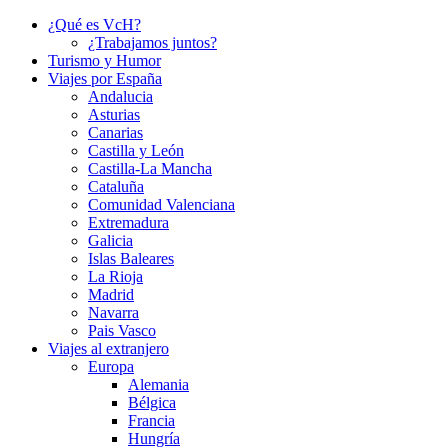
¿Qué es VcH?
¿Trabajamos juntos?
Turismo y Humor
Viajes por España
Andalucia
Asturias
Canarias
Castilla y León
Castilla-La Mancha
Cataluña
Comunidad Valenciana
Extremadura
Galicia
Islas Baleares
La Rioja
Madrid
Navarra
Pais Vasco
Viajes al extranjero
Europa
Alemania
Bélgica
Francia
Hungría