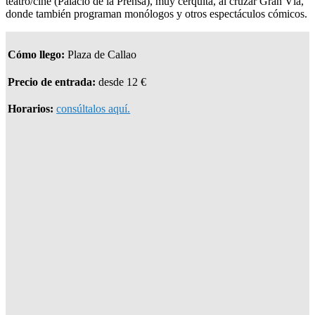
teatro/cine (Palacio de la Prensa), muy cerquita, al cruzar Gran Vía,
donde también programan monólogos y otros espectáculos cómicos.
Cómo llego:
Plaza de Callao
Precio de entrada:
desde 12 €
Horarios:
consúltalos aquí.