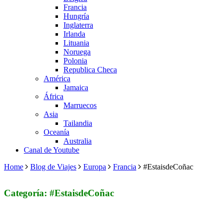
Francia
Hungría
Inglaterra
Irlanda
Lituania
Noruega
Polonia
Republica Checa
América
Jamaica
África
Marruecos
Asia
Tailandia
Oceanía
Australia
Canal de Youtube
Home
Blog de Viajes
Europa
Francia
#EstaisdeCoñac
Categoría: #EstaisdeCoñac