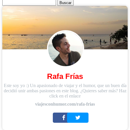
Buscar:
Rafa Frías
Este soy yo :) Un apasionado de viajar y el humor, que un buen día
decidió unir ambas pasiones en este blog. ¿Quieres saber más? Haz
click en el enlace
viajesconhumor.com/rafa-frias