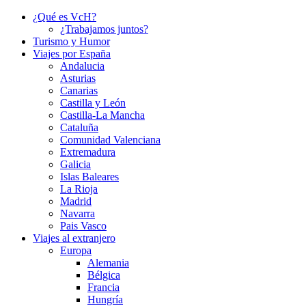
¿Qué es VcH?
¿Trabajamos juntos?
Turismo y Humor
Viajes por España
Andalucia
Asturias
Canarias
Castilla y León
Castilla-La Mancha
Cataluña
Comunidad Valenciana
Extremadura
Galicia
Islas Baleares
La Rioja
Madrid
Navarra
Pais Vasco
Viajes al extranjero
Europa
Alemania
Bélgica
Francia
Hungría