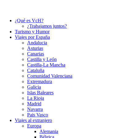
¿Qué es VcH?
¿Trabajamos juntos?
Turismo y Humor
Viajes por España
Andalucia
Asturias
Canarias
Castilla y León
Castilla-La Mancha
Cataluña
Comunidad Valenciana
Extremadura
Galicia
Islas Baleares
La Rioja
Madrid
Navarra
Pais Vasco
Viajes al extranjero
Europa
Alemania
Bélgica