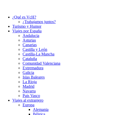
¿Qué es VcH?
¿Trabajamos juntos?
Turismo y Humor
Viajes por España
Andalucia
Asturias
Canarias
Castilla y León
Castilla-La Mancha
Cataluña
Comunidad Valenciana
Extremadura
Galicia
Islas Baleares
La Rioja
Madrid
Navarra
Pais Vasco
Viajes al extranjero
Europa
Alemania
Bélgica