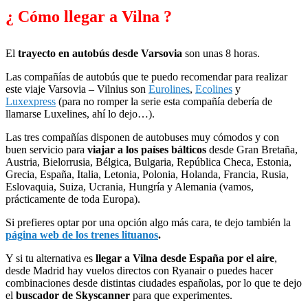
¿ Cómo llegar a Vilna ?
El
trayecto en autobús desde Varsovia
son unas 8 horas.
Las compañías de autobús que te puedo recomendar para realizar
este viaje Varsovia – Vilnius son
Eurolines
,
Ecolines
y
Luxexpress
(para no romper la serie esta compañía debería de
llamarse Luxelines, ahí lo dejo…).
Las tres compañías disponen de autobuses muy cómodos y con
buen servicio para
viajar a los países bálticos
desde Gran Bretaña,
Austria, Bielorrusia, Bélgica, Bulgaria, República Checa, Estonia,
Grecia, España, Italia, Letonia, Polonia, Holanda, Francia, Rusia,
Eslovaquia, Suiza, Ucrania, Hungría y Alemania (vamos,
prácticamente de toda Europa).
Si prefieres optar por una opción algo más cara, te dejo también la
página web de los trenes lituanos
.
Y si tu alternativa es
llegar a Vilna desde España por el aire
,
desde Madrid hay vuelos directos con Ryanair o puedes hacer
combinaciones desde distintas ciudades españolas, por lo que te dejo
el
buscador de Skyscanner
para que experimentes.