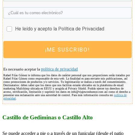
He leído y acepto la Política de Privacidad
¡ME SUSCRIBO!
Es necesario aceptar la
política de privacidad
Rafael Frías Gómez te informa que los datos de carácter personal que nos proporciones serán tratados por
Rafael Frías Gómez como responsable de esta web. La finalidad es para enviarte mis publicaciones, así
como promociones de productos y/o servicios. Tu legitimación se realiza a través del consentimiento.
Destinatarios: debes saber que los datos que nos facilitas estarán ubicados en la plataforma de email
marketing Mailchimp ubicada en EEUU y acogida al Privacy Shield. Podrás ejercer tus derechos de
acceso, rectificación, limitación y suprimir los datos en info@viajesconhumor.com así como el derecho a
presentar una reclamación ante una autoridad de control. Para más información consulta mi
política de
privacidad
.
Castillo de Gediminas o Castillo Alto
Se puede acceder a pie o a través de un funicular (desde el patio