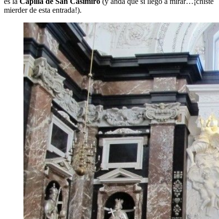
es la
Capilla de San Casimiro
(y anda que si llego a mirar…¡chiste
mierder de esta entrada!).