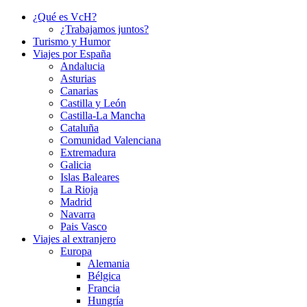
¿Qué es VcH?
¿Trabajamos juntos?
Turismo y Humor
Viajes por España
Andalucia
Asturias
Canarias
Castilla y León
Castilla-La Mancha
Cataluña
Comunidad Valenciana
Extremadura
Galicia
Islas Baleares
La Rioja
Madrid
Navarra
Pais Vasco
Viajes al extranjero
Europa
Alemania
Bélgica
Francia
Hungría