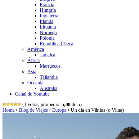
Francia
Hungría
Inglaterra
Irlanda
Lituania
Noruega
Polonia
Republica Checa
América
Jamaica
África
Marruecos
Asia
Tailandia
Oceanía
Australia
Canal de Youtube
(
1
votos, promedio:
5,00
de 5)
Home
Blog de Viajes
Europa
Un día en Vilnius (o Vilna)