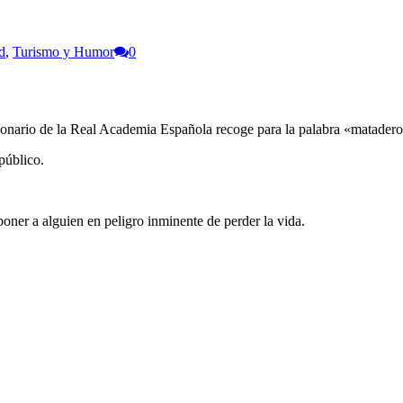
d
,
Turismo y Humor
0
cionario de la Real Academia Española recoge para la palabra «matadero
público.
oner a alguien en peligro inminente de perder la vida.