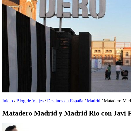
Inicio
/
Blog de Viajes
/
Destinos en España
/
Madrid
/
Matadero Madr
Matadero Madrid y Madrid Río con Javi 