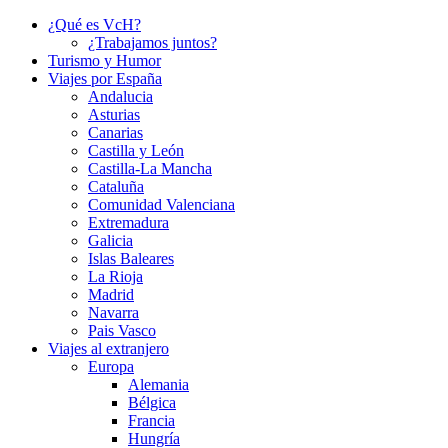
¿Qué es VcH?
¿Trabajamos juntos?
Turismo y Humor
Viajes por España
Andalucia
Asturias
Canarias
Castilla y León
Castilla-La Mancha
Cataluña
Comunidad Valenciana
Extremadura
Galicia
Islas Baleares
La Rioja
Madrid
Navarra
Pais Vasco
Viajes al extranjero
Europa
Alemania
Bélgica
Francia
Hungría