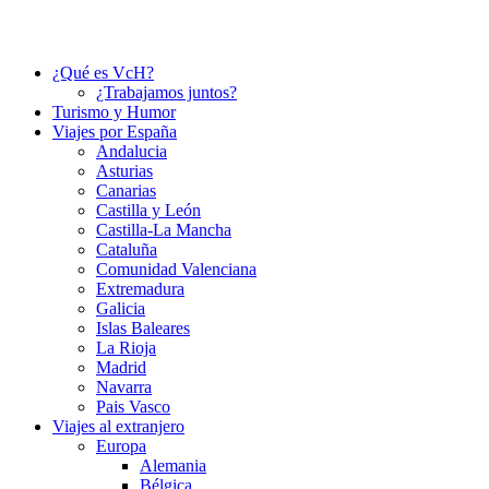
¿Qué es VcH?
¿Trabajamos juntos?
Turismo y Humor
Viajes por España
Andalucia
Asturias
Canarias
Castilla y León
Castilla-La Mancha
Cataluña
Comunidad Valenciana
Extremadura
Galicia
Islas Baleares
La Rioja
Madrid
Navarra
Pais Vasco
Viajes al extranjero
Europa
Alemania
Bélgica