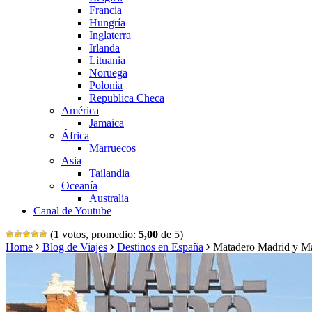
Francia
Hungría
Inglaterra
Irlanda
Lituania
Noruega
Polonia
Republica Checa
América
Jamaica
África
Marruecos
Asia
Tailandia
Oceanía
Australia
Canal de Youtube
(
1
votos, promedio:
5,00
de 5)
Home
Blog de Viajes
Destinos en España
Matadero Madrid y Ma