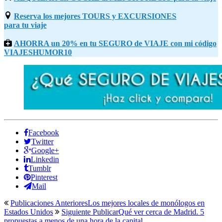
Reserva los mejores TOURS y EXCURSIONES
para tu viaje
AHORRA un 20% en tu SEGURO de VIAJE con mi código
VIAJESHUMOR10
Facebook
Twitter
Google+
Linkedin
Tumblr
Pinterest
Mail
Publicaciones Anteriores
Los mejores locales de monólogos en
Estados Unidos
Siguiente Publicar
Qué ver cerca de Madrid. 5
propuestas a menos de una hora de la capital