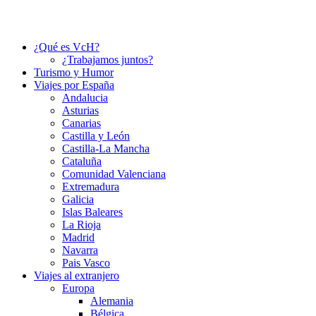
¿Qué es VcH?
¿Trabajamos juntos?
Turismo y Humor
Viajes por España
Andalucia
Asturias
Canarias
Castilla y León
Castilla-La Mancha
Cataluña
Comunidad Valenciana
Extremadura
Galicia
Islas Baleares
La Rioja
Madrid
Navarra
Pais Vasco
Viajes al extranjero
Europa
Alemania
Bélgica