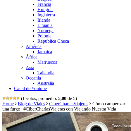
Francia
Hungría
Inglaterra
Irlanda
Lituania
Noruega
Polonia
Republica Checa
América
Jamaica
África
Marruecos
Asia
Tailandia
Oceanía
Australia
Canal de Youtube
(
1
votos, promedio:
5,00
de 5)
Home
Blog de Viajes
CiberCharlasViajeras
Cómo camperizar
una furgo | #CiberCharlasViajeras con Viajando Nuestra Vida