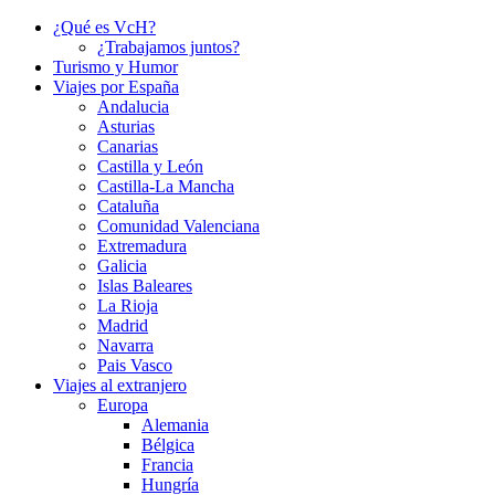
¿Qué es VcH?
¿Trabajamos juntos?
Turismo y Humor
Viajes por España
Andalucia
Asturias
Canarias
Castilla y León
Castilla-La Mancha
Cataluña
Comunidad Valenciana
Extremadura
Galicia
Islas Baleares
La Rioja
Madrid
Navarra
Pais Vasco
Viajes al extranjero
Europa
Alemania
Bélgica
Francia
Hungría