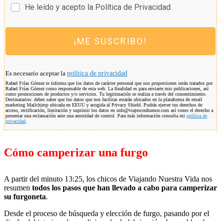
He leído y acepto la Política de Privacidad
¡ME SUSCRIBO!
Es necesario aceptar la
política de privacidad
Rafael Frías Gómez te informa que los datos de carácter personal que nos proporciones serán tratados por
Rafael Frías Gómez como responsable de esta web. La finalidad es para enviarte mis publicaciones, así
como promociones de productos y/o servicios. Tu legitimación se realiza a través del consentimiento.
Destinatarios: debes saber que los datos que nos facilitas estarán ubicados en la plataforma de email
marketing Mailchimp ubicada en EEUU y acogida al Privacy Shield. Podrás ejercer tus derechos de
acceso, rectificación, limitación y suprimir los datos en info@viajesconhumor.com así como el derecho a
presentar una reclamación ante una autoridad de control. Para más información consulta mi
política de
privacidad
.
Cómo camperizar una furgo
A partir del minuto 13:25, los chicos de Viajando Nuestra Vida nos
resumen
todos los pasos que han llevado a cabo para camperizar
su furgoneta
.
Desde el proceso de búsqueda y elección de furgo, pasando por el