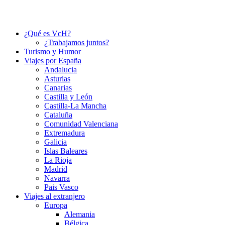
¿Qué es VcH?
¿Trabajamos juntos?
Turismo y Humor
Viajes por España
Andalucia
Asturias
Canarias
Castilla y León
Castilla-La Mancha
Cataluña
Comunidad Valenciana
Extremadura
Galicia
Islas Baleares
La Rioja
Madrid
Navarra
Pais Vasco
Viajes al extranjero
Europa
Alemania
Bélgica