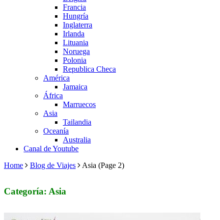
Francia
Hungría
Inglaterra
Irlanda
Lituania
Noruega
Polonia
Republica Checa
América
Jamaica
África
Marruecos
Asia
Tailandia
Oceanía
Australia
Canal de Youtube
Home
Blog de Viajes
Asia
(Page 2)
Categoría: Asia