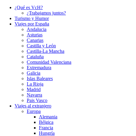
¿Qué es VcH?
¿Trabajamos juntos?
Turismo y Humor
Viajes por España
Andalucia
Asturias
Canarias
Castilla y León
Castilla-La Mancha
Cataluña
Comunidad Valenciana
Extremadura
Galicia
Islas Baleares
La Rioja
Madrid
Navarra
Pais Vasco
Viajes al extranjero
Europa
Alemania
Bélgica
Francia
Hungría