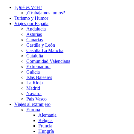
¿Qué es VcH?
¿Trabajamos juntos?
Turismo y Humor
Viajes por España
Andalucia
Asturias
Canarias
Castilla y León
Castilla-La Mancha
Cataluña
Comunidad Valenciana
Extremadura
Galicia
Islas Baleares
La Rioja
Madrid
Navarra
Pais Vasco
Viajes al extranjero
Europa
Alemania
Bélgica
Francia
Hungría