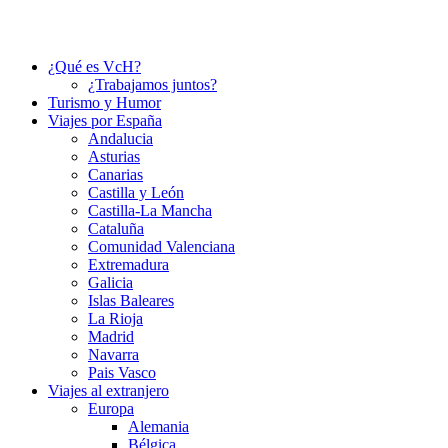
¿Qué es VcH?
¿Trabajamos juntos?
Turismo y Humor
Viajes por España
Andalucia
Asturias
Canarias
Castilla y León
Castilla-La Mancha
Cataluña
Comunidad Valenciana
Extremadura
Galicia
Islas Baleares
La Rioja
Madrid
Navarra
Pais Vasco
Viajes al extranjero
Europa
Alemania
Bélgica