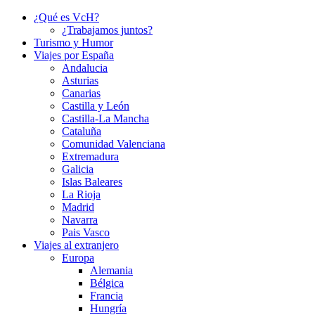
¿Qué es VcH?
¿Trabajamos juntos?
Turismo y Humor
Viajes por España
Andalucia
Asturias
Canarias
Castilla y León
Castilla-La Mancha
Cataluña
Comunidad Valenciana
Extremadura
Galicia
Islas Baleares
La Rioja
Madrid
Navarra
Pais Vasco
Viajes al extranjero
Europa
Alemania
Bélgica
Francia
Hungría