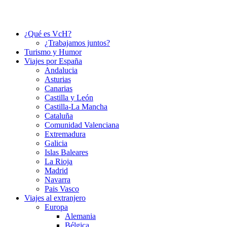
¿Qué es VcH?
¿Trabajamos juntos?
Turismo y Humor
Viajes por España
Andalucia
Asturias
Canarias
Castilla y León
Castilla-La Mancha
Cataluña
Comunidad Valenciana
Extremadura
Galicia
Islas Baleares
La Rioja
Madrid
Navarra
Pais Vasco
Viajes al extranjero
Europa
Alemania
Bélgica