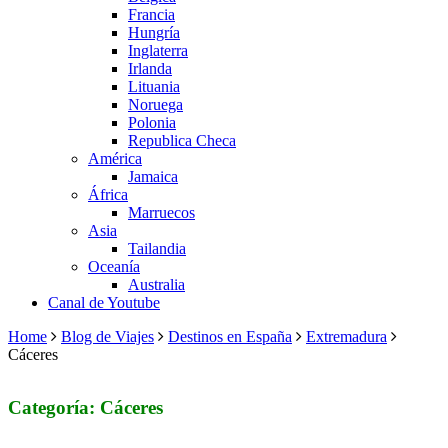
Francia
Hungría
Inglaterra
Irlanda
Lituania
Noruega
Polonia
Republica Checa
América
Jamaica
África
Marruecos
Asia
Tailandia
Oceanía
Australia
Canal de Youtube
Home
Blog de Viajes
Destinos en España
Extremadura
Cáceres
Categoría: Cáceres