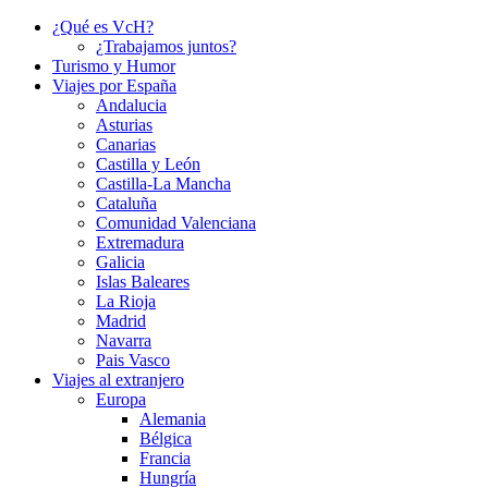
¿Qué es VcH?
¿Trabajamos juntos?
Turismo y Humor
Viajes por España
Andalucia
Asturias
Canarias
Castilla y León
Castilla-La Mancha
Cataluña
Comunidad Valenciana
Extremadura
Galicia
Islas Baleares
La Rioja
Madrid
Navarra
Pais Vasco
Viajes al extranjero
Europa
Alemania
Bélgica
Francia
Hungría