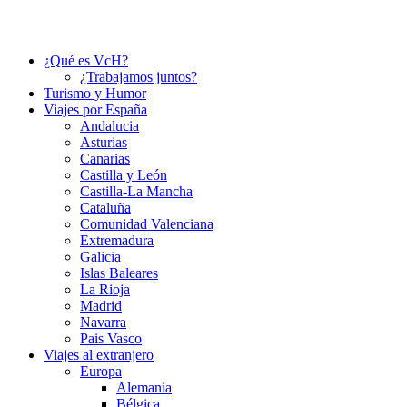
¿Qué es VcH?
¿Trabajamos juntos?
Turismo y Humor
Viajes por España
Andalucia
Asturias
Canarias
Castilla y León
Castilla-La Mancha
Cataluña
Comunidad Valenciana
Extremadura
Galicia
Islas Baleares
La Rioja
Madrid
Navarra
Pais Vasco
Viajes al extranjero
Europa
Alemania
Bélgica