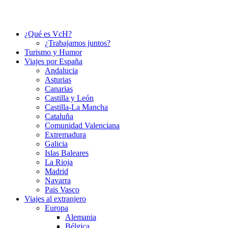
¿Qué es VcH?
¿Trabajamos juntos?
Turismo y Humor
Viajes por España
Andalucia
Asturias
Canarias
Castilla y León
Castilla-La Mancha
Cataluña
Comunidad Valenciana
Extremadura
Galicia
Islas Baleares
La Rioja
Madrid
Navarra
Pais Vasco
Viajes al extranjero
Europa
Alemania
Bélgica