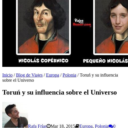
Inicio
/
Blog de Viajes
/
Europa
/
Polonia
/
Toruń y su influencia
sobre el Universo
Toruń y su influencia sobre el Universo
Rafa Frías
Mar 18, 2015
Europa
,
Polonia
0