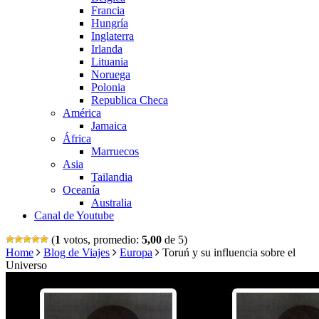
Francia
Hungría
Inglaterra
Irlanda
Lituania
Noruega
Polonia
Republica Checa
América
Jamaica
África
Marruecos
Asia
Tailandia
Oceanía
Australia
Canal de Youtube
(
1
votos, promedio:
5,00
de 5)
Home
Blog de Viajes
Europa
Toruń y su influencia sobre el
Universo