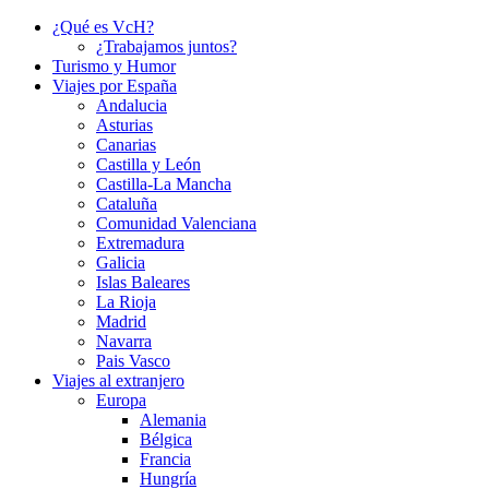
¿Qué es VcH?
¿Trabajamos juntos?
Turismo y Humor
Viajes por España
Andalucia
Asturias
Canarias
Castilla y León
Castilla-La Mancha
Cataluña
Comunidad Valenciana
Extremadura
Galicia
Islas Baleares
La Rioja
Madrid
Navarra
Pais Vasco
Viajes al extranjero
Europa
Alemania
Bélgica
Francia
Hungría